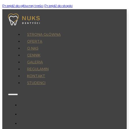
Przejdź do głównej treści
Przejdź do stopki
STRONA GŁÓWNA
OFERTA
O NAS
CENNIK
GALERIA
REGULAMIN
KONTAKT
STUDENCI